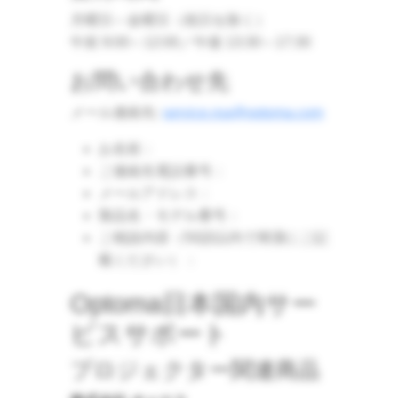
月曜日～金曜日（祝日を除く）
午前 9:00～12:00／午後 13:30～17:30
お問い合わせ先
メール連絡先:
service.roa@optoma.com
お名前：
ご連絡先電話番号：
メールアドレス：
製品名・モデル番号：
ご相談内容（50語以内で簡潔にご記
載ください）：
Optoma日本国内サー
ビスサポート
プロジェクター関連商品