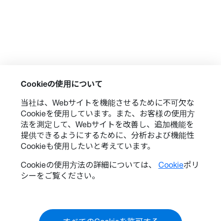
映像を提供
• フリップチップ (Flip-Chip) COB
LED 採用で、シームレスな表面、
耐久性向上、省電力を実現
• プリセット済みのモジュールと
シングル電源コード設計により、
迅速な設置が可能
• フロントアクセスおよびホット
Cookieの使用について
スワップ対応により、メンテナン
当社は、Webサイトを機能させるために不可欠な
スをより迅速かつ簡単に
Cookieを使用しています。また、お客様の使用方
• Android OS、Optoma
法を測定して、Webサイトを改善し、追加機能を
Management Suite Cloud
提供できるようにするために、分析および機能性
(OMSC)、Display Share 搭載でス
Cookieも使用したいと考えています。
マートなコンテンツ管理を実現
• 60W の強力な内蔵スピーカーシ
Cookieの使用方法の詳細については、
Cookie
ポリ
ステムによる臨場感あふれる音響
シーをご覧ください。
体験