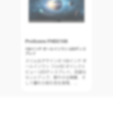
ProScene FHDC108
108インチ オールインワン LEDディス
プレイ
スリムなデザインの 108インチ オ
ールインワン フルHD ダイレクト
ビュー LEDディスプレイ。迅速な
セットアップ、鮮やかな映像、そ
して優れた耐久性を実現。
Full HD 高精細ディスプレイ、700
nits の高輝度を実現
• 15,000:1 のコントラスト比と
3840Hz のリフレッシュレートに
より、滑らかで迫力のある大画面