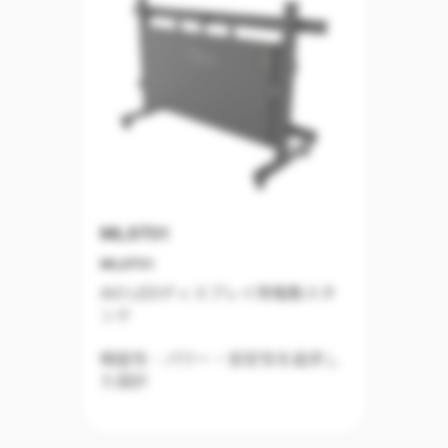
MLST01
MLST01
AiO LEDディスプレイ用電動スタ
ンド
精密性・パワー・安定性を追求し
た設計