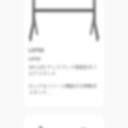
LST02
LST02
AIO LED ディスプレイ用固定式フ
ロアスタンド
ロック＆リリース機能付き移動式
スタンド