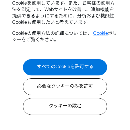
• Optoma Management Suite
Cookieを使用しています。また、お客様の使用方
(OMS) を通じたリモートデバイス
法を測定して、Webサイトを改善し、追加機能を
管理
提供できるようにするために、分析および機能性
• 交換可能なレンズのフルレンジ
Cookieも使用したいと考えています。
（レンズは別売り）
Cookieの使用方法の詳細については、
Cookie
ポリ
シーをご覧ください。
*商品画像はレンズ付きで表示され
ています。レンズは別売りです。
すべてのCookieを許可する
必要なクッキーのみを許可
クッキーの設定