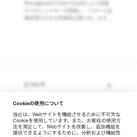
Management Suite Cloud)により現場
のプロジェクターを制御し、リモート設
備管理の大きな利便性を創り出します。
について
Cookieの使用について
情報
当社は、Webサイトを機能させるために不可欠な
Cookieを使用しています。また、お客様の使用方
法を測定して、Webサイトを改善し、追加機能を
提供できるようにするために、分析および機能性