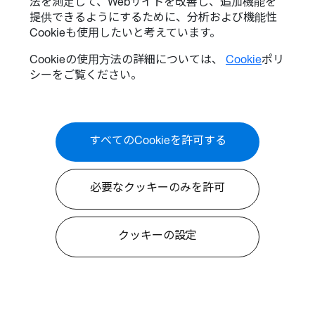
法を測定して、Webサイトを改善し、追加機能を
提供できるようにするために、分析および機能性
Cookieも使用したいと考えています。
Cookieの使用方法の詳細については、
Cookie
ポリ
シーをご覧ください。
すべてのCookieを許可する
必要なクッキーのみを許可
クッキーの設定