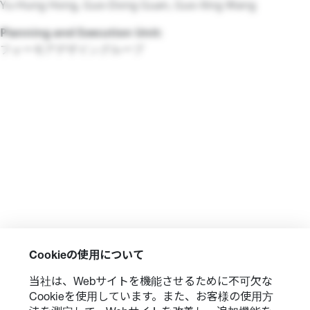
Yu-Hung Hong, Guo-Dong Guan, Guo-Xing Wang
Planning and Execution Unit:
フォーモアデザイングループ
Cookieの使用について
当社は、Webサイトを機能させるために不可欠な
Cookieを使用しています。また、お客様の使用方